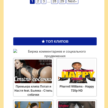
1
2
3
...
28
29
Next»
ТОП КЛИПОВ
Премьера клипа Потап и
Pharrell Williams - Happy
Настя feat. Бьянка - Стиль
720p HD
собачки